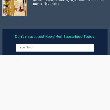
बदलाव किया गया।
Don’t miss Latest News! Get Subscribed Today!
I agree to get email updates
©2019. Timesnewslive. All Rights Reserved.