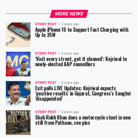
MORE NEWS
STICKY POST
3 years ago
Apple iPhone 15 to Support Fast Charging with
Up to 35W
STICKY POST
4 years ago
‘Visit every street, get it cleaned’: Kejriwal to
newly-elected AAP councillors
STICKY POST
4 years ago
Exit polls LIVE Updates: Kejriwal expects
‘positive results’ in Gujarat, Congress’s Sanghvi
‘disappointed’
STICKY POST
4 years ago
Shah Rukh Khan does a motorcycle stunt in new
still from Pathaan, see pics