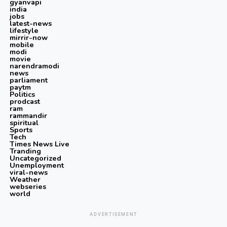
gyanvapi
india
jobs
latest-news
lifestyle
mirrir-now
mobile
modi
movie
narendramodi
news
parliament
paytm
Politics
prodcast
ram
rammandir
spiritual
Sports
Tech
Times News Live
Tranding
Uncategorized
Unemployment
viral-news
Weather
webseries
world
ADVERTISEMENT