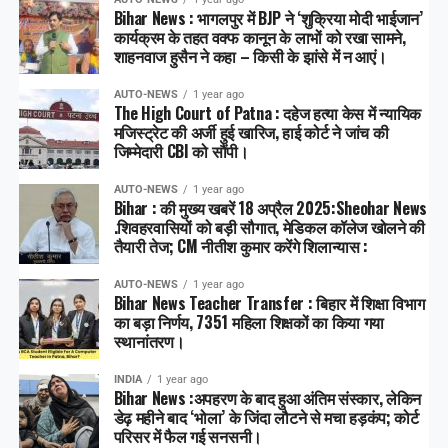
Bihar News : भागलपुर में BJP ने ‘शुक्रिया मोदी भाईजान’
कार्यक्रम के तहत वक्फ कानून के लाभों को रखा सामने,
शाहनवाज हुसैन ने कहा – किसी के झांसे में न आएं।
AUTO-NEWS
1 year ago
The High Court of Patna : दहेज हत्या केस में न्यायिक
मजिस्ट्रेट की अर्जी हुई खारिज, हाई कोर्ट ने जांच की
जिम्मेदारी CBI को सौंपी।
AUTO-NEWS
1 year ago
Bihar : की मुख्य खबरें 18 अप्रैल 2025:Sheohar News
.शिवहरवासियों को बड़ी सौगात, मेडिकल कॉलेज खोलने की
तैयारी तेज; CM नीतीश कुमार करेंगे शिलान्यास :
AUTO-NEWS
1 year ago
Bihar News Teacher Transfer : बिहार में शिक्षा विभाग
का बड़ा निर्णय, 7351 महिला शिक्षकों का किया गया
स्थानांतरण।
INDIA
1 year ago
Bihar News :अपहरण के बाद हुआ अंतिम संस्कार, लेकिन
डेढ़ महीने बाद ‘भोला’ के जिंदा लौटने से मचा हड़कंप; कोर्ट
परिसर में फैल गई सनसनी।