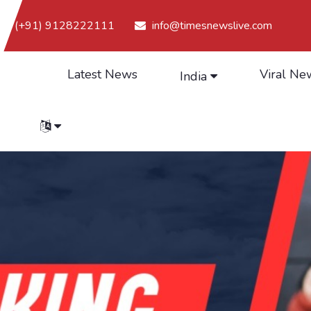
(+91) 9128222111
info@timesnewslive.com
Latest News
Viral Ne
India