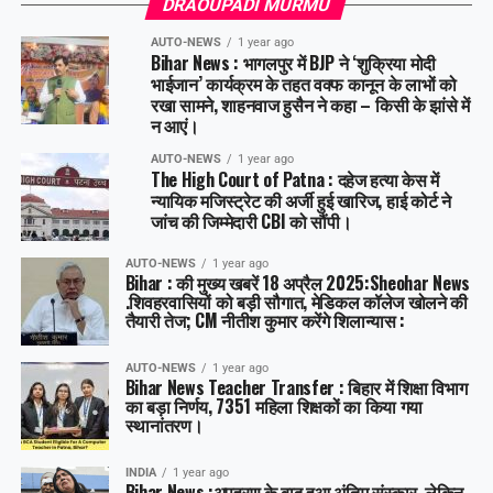
DRAOUPADI MURMU
AUTO-NEWS
1 year ago
Bihar News : भागलपुर में BJP ने ‘शुक्रिया मोदी
भाईजान’ कार्यक्रम के तहत वक्फ कानून के लाभों को
रखा सामने, शाहनवाज हुसैन ने कहा – किसी के झांसे में
न आएं।
AUTO-NEWS
1 year ago
The High Court of Patna : दहेज हत्या केस में
न्यायिक मजिस्ट्रेट की अर्जी हुई खारिज, हाई कोर्ट ने
जांच की जिम्मेदारी CBI को सौंपी।
AUTO-NEWS
1 year ago
Bihar : की मुख्य खबरें 18 अप्रैल 2025:Sheohar News
.शिवहरवासियों को बड़ी सौगात, मेडिकल कॉलेज खोलने की
तैयारी तेज; CM नीतीश कुमार करेंगे शिलान्यास :
AUTO-NEWS
1 year ago
Bihar News Teacher Transfer : बिहार में शिक्षा विभाग
का बड़ा निर्णय, 7351 महिला शिक्षकों का किया गया
स्थानांतरण।
INDIA
1 year ago
Bihar News :अपहरण के बाद हुआ अंतिम संस्कार, लेकिन