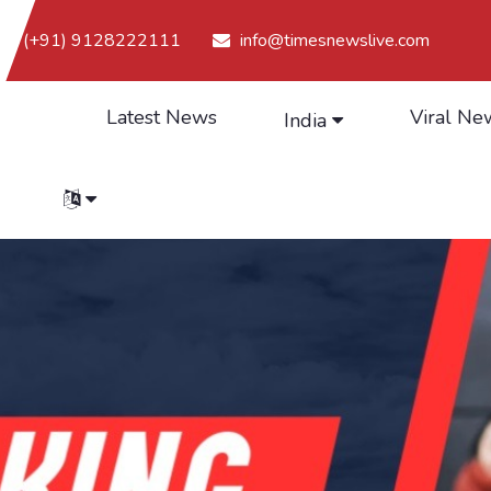
(+91) 9128222111
info@timesnewslive.com
Latest News
Viral Ne
India