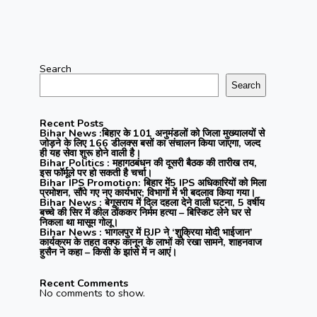
Search
Search
Recent Posts
Bihar News :बिहार के 101 अनुमंडलों को जिला मुख्यालयों से
जोड़ने के लिए 166 डीलक्स बसों का संचालन किया जाएगा, जल्द
ही यह सेवा शुरू होने वाली है।
Bihar Politics : महागठबंधन की दूसरी बैठक की तारीख तय,
इस फॉर्मूले पर हो सकती है चर्चा।
Bihar IPS Promotion: बिहार में5 IPS अधिकारियों को मिला
प्रमोशन, सौंपे गए नए कार्यभार; विभागों में भी बदलाव किया गया।
Bihar News : बेगूसराय में दिल दहला देने वाली घटना, 5 वर्षीय
बच्चे की सिर में कील ठोंककर निर्मम हत्या – बिस्किट लेने घर से
निकला था मासूम गोलू।
Bihar News : भागलपुर में BJP ने ‘शुक्रिया मोदी भाईजान’
कार्यक्रम के तहत वक्फ कानून के लाभों को रखा सामने, शाहनवाज
हुसैन ने कहा – किसी के झांसे में न आएं।
Recent Comments
No comments to show.