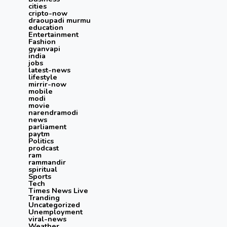
cities
cripto-now
draoupadi murmu
education
Entertainment
Fashion
gyanvapi
india
jobs
latest-news
lifestyle
mirrir-now
mobile
modi
movie
narendramodi
news
parliament
paytm
Politics
prodcast
ram
rammandir
spiritual
Sports
Tech
Times News Live
Tranding
Uncategorized
Unemployment
viral-news
Weather