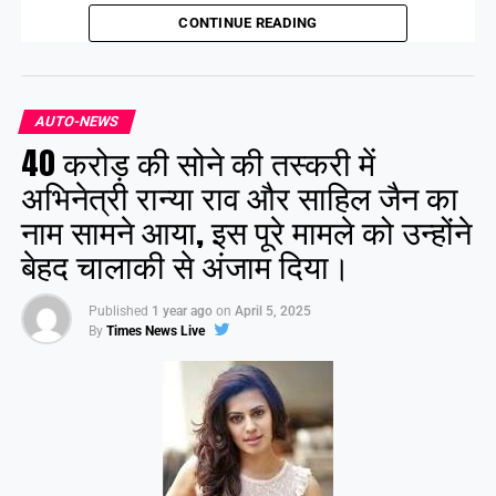
1. राम नवमी का पावन पर्व है,
CONTINUE READING
श्रीराम का नाम सर्वस्व है।
जो जपे राम का नाम सदा,
उसका जीवन सफल है!
AUTO-NEWS
जय जय श्रीराम!
40 करोड़ की सोने की तस्करी में
2. अयोध्या नगरी के राजा राम,
अभिनेत्री रान्या राव और साहिल जैन का
सत्य और धर्म के हैं श्रीराम।
नाम सामने आया, इस पूरे मामले को उन्होंने
हर दिल में बसे हैं राम,
बेहद चालाकी से अंजाम दिया।
जय जय श्रीराम!
Published
1 year ago
on
April 5, 2025
By
Times News Live
Share this:
Facebook
X
Like this: