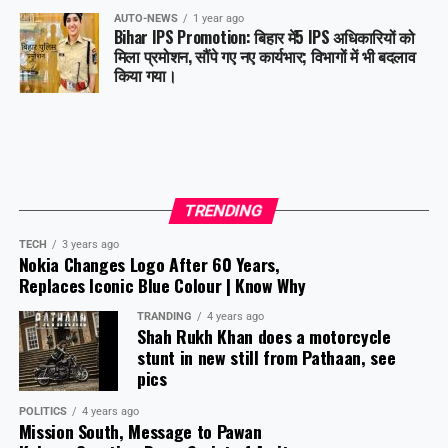
बॉक्स ऑफिस सक्सेस के रूप में उभर रही है और इसे भारतीय सिनेमा के
AUTO-NEWS
1 year ago
इतिहास में एक मील का पत्थर माना जा रहा है।
Bihar IPS Promotion: बिहार में5 IPS अधिकारियों को
मिला प्रमोशन, सौंपे गए नए कार्यभार; विभागों में भी बदलाव
किया गया।
Share this:
Facebook
X
Like this:
TRENDING
TECH
3 years ago
Nokia Changes Logo After 60 Years,
Replaces Iconic Blue Colour | Know Why
TRANDING
4 years ago
Shah Rukh Khan does a motorcycle
stunt in new still from Pathaan, see
pics
POLITICS
4 years ago
Mission South, Message to Pawan