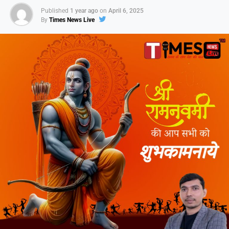
Published
1 year ago
on
April 6, 2025
By
Times News Live