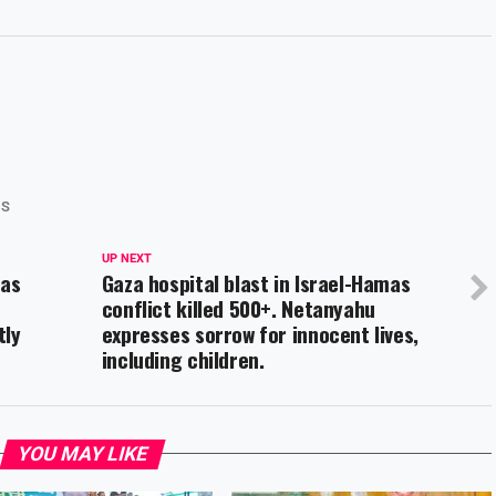
CS
UP NEXT
mas
Gaza hospital blast in Israel-Hamas
conflict killed 500+. Netanyahu
tly
expresses sorrow for innocent lives,
including children.
YOU MAY LIKE