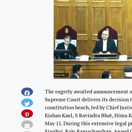
The eagerly awaited announcement of
Supreme Court delivers its decision t
constitution bench, led by Chief Just
Kishan Kaul, S Ravindra Bhat, Hima K
May 11. During this extensive legal 
Singhvi, Raju Ramachandran, Anand G