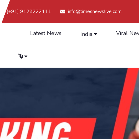
(+91) 9128222111
info@timesnewslive.com
Latest News
Viral Ne
India