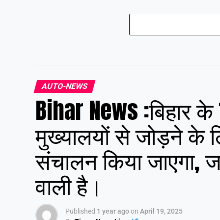
Bihar N
मोदी भा
कानून क
हुसैन न
AUTO-NEWS
Bihar News :बिहार के 
मुख्यालयों से जोड़ने के
संचालन किया जाएगा, जल्
वाली है।
Published
1 year ago
on
April 19, 2025