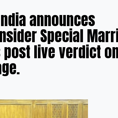
 India announces
nsider Special Marr
post live verdict o
ge.