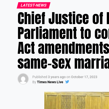
LATEST-NEWS
Chief Justice of
Parliament to co
Act amendments 
same-sex marria
Published
3 years ago
on
October 17, 2023
By
Times News Live