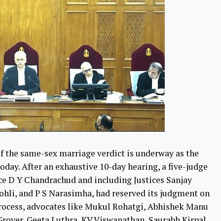
 the same-sex marriage verdict is underway as the
oday. After an exhaustive 10-day hearing, a five-judge
ice D Y Chandrachud and including Justices Sanjay
ohli, and P S Narasimha, had reserved its judgment on
process, advocates like Mukul Rohatgi, Abhishek Manu
rover, Geeta Luthra, KV Viswanathan, Saurabh Kirpal,