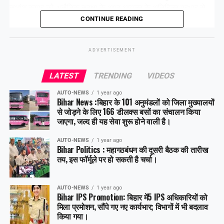
सुधांशु कुमार को असैनिक सुरक्षा के अपर आयुक्त के अतिरिक्त प्रभार से
हटा दिया गया है।
CONTINUE READING
ADVERTISEMENT
Share this:
LATEST
TRENDING
VIDEOS
Facebook
X
AUTO-NEWS
1 year ago
Bihar News :बिहार के 101 अनुमंडलों को जिला मुख्यालयों
Like this:
से जोड़ने के लिए 166 डीलक्स बसों का संचालन किया
जाएगा, जल्द ही यह सेवा शुरू होने वाली है।
AUTO-NEWS
1 year ago
Bihar Politics : महागठबंधन की दूसरी बैठक की तारीख
तय, इस फॉर्मूले पर हो सकती है चर्चा।
AUTO-NEWS
1 year ago
Bihar IPS Promotion: बिहार में5 IPS अधिकारियों को
मिला प्रमोशन, सौंपे गए नए कार्यभार; विभागों में भी बदलाव
किया गया।