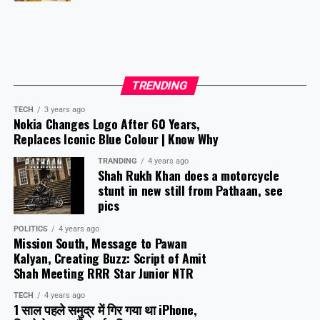
TRENDING
TECH
3 years ago
Nokia Changes Logo After 60 Years,
Replaces Iconic Blue Colour | Know Why
TRANDING
4 years ago
Shah Rukh Khan does a motorcycle
stunt in new still from Pathaan, see
pics
POLITICS
4 years ago
Mission South, Message to Pawan
Kalyan, Creating Buzz: Script of Amit
Shah Meeting RRR Star Junior NTR
TECH
4 years ago
1 साल पहले समुद्र में गिर गया था iPhone,