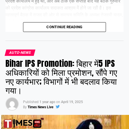
प्रदेश कार्यालय में हुई थी, और अब ठीक एक सप्ताह बाद यह बैठक गुरुवार
को प्रदेश कांग्रेस कार्यालय सदाकत आश्रम में होने जा रही है। इस
महत्वपूर्ण बैठक में राजद की ओर से समन्वय समिति के अध्यक्ष तेजस्वी यादव,
कांग्रेस की ओर से राजेश राम और कृष्णा अल्लावारू, वीआईपी के मुकेश
CONTINUE READING
सहनी और वाम दलों के प्रमुख नेता भाग लेंगे।
Share this:
AUTO-NEWS
Bihar IPS Promotion: बिहार में5 IPS
Facebook
X
अधिकारियों को मिला प्रमोशन, सौंपे गए
नए कार्यभार; विभागों में भी बदलाव किया
Like this:
गया।
Published
1 year ago
on
April 19, 2025
By
Times News Live