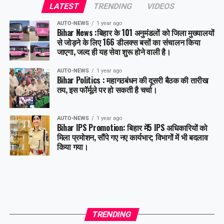
LATEST
TRENDING
VIDEOS
Facebook
X
AUTO-NEWS
1 year ago
Bihar News :बिहार के 101 अनुमंडलों को जिला मुख्यालयों
Like this:
से जोड़ने के लिए 166 डीलक्स बसों का संचालन किया
जाएगा, जल्द ही यह सेवा शुरू होने वाली है।
AUTO-NEWS
1 year ago
Bihar Politics : महागठबंधन की दूसरी बैठक की तारीख
तय, इस फॉर्मूले पर हो सकती है चर्चा।
AUTO-NEWS
1 year ago
Bihar IPS Promotion: बिहार में5 IPS अधिकारियों को
मिला प्रमोशन, सौंपे गए नए कार्यभार; विभागों में भी बदलाव
किया गया।
TRENDING