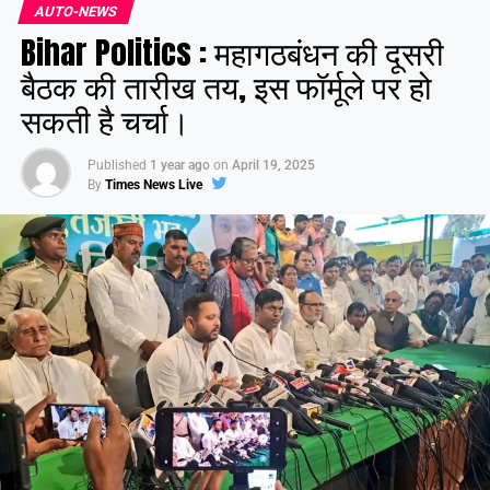
AUTO-NEWS
Share this:
Bihar Politics : महागठबंधन की दूसरी
Facebook
X
बैठक की तारीख तय, इस फॉर्मूले पर हो
सकती है चर्चा।
Like this:
Published
1 year ago
on
April 19, 2025
By
Times News Live