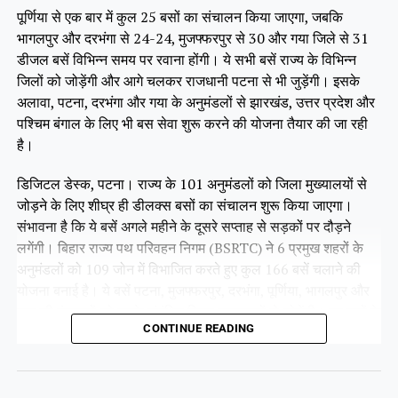
पूर्णिया से एक बार में कुल 25 बसों का संचालन किया जाएगा, जबकि
भागलपुर और दरभंगा से 24-24, मुजफ्फरपुर से 30 और गया जिले से 31
डीजल बसें विभिन्न समय पर रवाना होंगी। ये सभी बसें राज्य के विभिन्न
जिलों को जोड़ेंगी और आगे चलकर राजधानी पटना से भी जुड़ेंगी। इसके
अलावा, पटना, दरभंगा और गया के अनुमंडलों से झारखंड, उत्तर प्रदेश और
पश्चिम बंगाल के लिए भी बस सेवा शुरू करने की योजना तैयार की जा रही
है।
डिजिटल डेस्क, पटना। राज्य के 101 अनुमंडलों को जिला मुख्यालयों से
जोड़ने के लिए शीघ्र ही डीलक्स बसों का संचालन शुरू किया जाएगा।
संभावना है कि ये बसें अगले महीने के दूसरे सप्ताह से सड़कों पर दौड़ने
लगेंगी। बिहार राज्य पथ परिवहन निगम (BSRTC) ने 6 प्रमुख शहरों के
अनुमंडलों को 109 जोन में विभाजित करते हुए कुल 166 बसें चलाने की
योजना बनाई है। ये बसें पटना, मुजफ्फरपुर, दरभंगा, पूर्णिया, भागलपुर और
गया की पंचायतों को उनके संबंधित जिला मुख्यालयों से जोड़ेंगी। इन बसों के
CONTINUE READING
सभी रूट पहले ही तय किए जा चुके हैं। फिलहाल ये बसें परमिट प्रक्रिया में
हैं, जिसे जल्द ही पूरा कर लिया जाएगा।