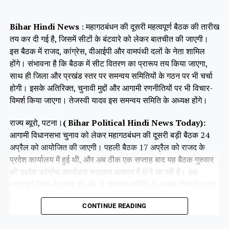
Bihar Hindi News
: महागठबंधन की दूसरी महत्वपूर्ण बैठक की तारीख
तय कर दी गई है, जिसमें सीटों के बंटवारे को लेकर बातचीत की जाएगी।
इस बैठक में राजद, कांग्रेस, वीआईपी और वामपंथी दलों के नेता शामिल
होंगे। संभावना है कि बैठक में सीट वितरण का प्रारूप तय किया जाएगा,
साथ ही जिला और प्रखंड स्तर पर समन्वय समितियों के गठन पर भी चर्चा
होगी। इसके अतिरिक्त, चुनावी मुद्दों और आगामी रणनीतियों पर भी विचार-
विमर्श किया जाएगा। तेजस्वी यादव इस समन्वय समिति के अध्यक्ष होंगे।
राज्य ब्यूरो, पटना।
( Bihar Political Hindi News Today):
आगामी विधानसभा चुनाव को लेकर महागठबंधन की दूसरी बड़ी बैठक 24
अप्रैल को आयोजित की जाएगी। पहली बैठक 17 अप्रैल को राजद के
प्रदेश कार्यालय में हुई थी, और अब ठीक एक सप्ताह बाद यह बैठक गुरुवार
को प्रदेश कांग्रेस कार्यालय सदाकत आश्रम में होने जा रही है। इस
महत्वपूर्ण बैठक में राजद की ओर से समन्वय समिति के अध्यक्ष तेजस्वी यादव,
कांग्रेस की ओर से राजेश राम और कृष्णा अल्लावारू, वीआईपी के मुकेश
CONTINUE READING
सहनी और वाम दलों के प्रमुख नेता भाग लेंगे।