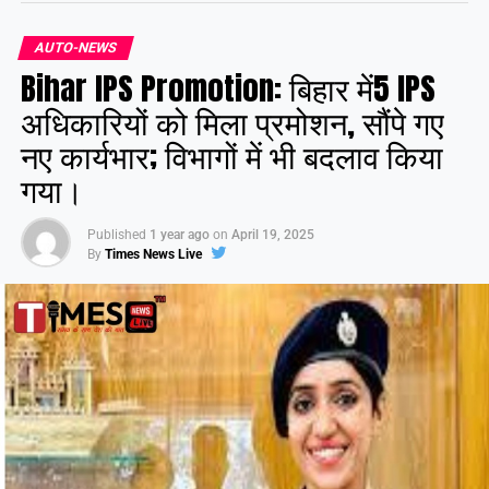
Share this:
AUTO-NEWS
Bihar IPS Promotion: बिहार में5 IPS
Facebook
X
अधिकारियों को मिला प्रमोशन, सौंपे गए
नए कार्यभार; विभागों में भी बदलाव किया
Like this:
गया।
Published
1 year ago
on
April 19, 2025
By
Times News Live