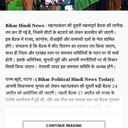
Bihar Hindi News
: महागठबंधन की दूसरी महत्वपूर्ण बैठक की तारीख
तय कर दी गई है, जिसमें सीटों के बंटवारे को लेकर बातचीत की जाएगी।
इस बैठक में राजद, कांग्रेस, वीआईपी और वामपंथी दलों के नेता शामिल
होंगे। संभावना है कि बैठक में सीट वितरण का प्रारूप तय किया जाएगा,
साथ ही जिला और प्रखंड स्तर पर समन्वय समितियों के गठन पर भी चर्चा
होगी। इसके अतिरिक्त, चुनावी मुद्दों और आगामी रणनीतियों पर भी विचार-
विमर्श किया जाएगा। तेजस्वी यादव इस समन्वय समिति के अध्यक्ष होंगे।
राज्य ब्यूरो, पटना।
( Bihar Political Hindi News Today):
आगामी विधानसभा चुनाव को लेकर महागठबंधन की दूसरी बड़ी बैठक 24
अप्रैल को आयोजित की जाएगी। पहली बैठक 17 अप्रैल को राजद के
प्रदेश कार्यालय में हुई थी, और अब ठीक एक सप्ताह बाद यह बैठक गुरुवार
को प्रदेश कांग्रेस कार्यालय सदाकत आश्रम में होने जा रही है। इस
महत्वपूर्ण बैठक में राजद की ओर से समन्वय समिति के अध्यक्ष तेजस्वी यादव,
कांग्रेस की ओर से राजेश राम और कृष्णा अल्लावारू, वीआईपी के मुकेश
CONTINUE READING
सहनी और वाम दलों के प्रमुख नेता भाग लेंगे।