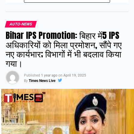
Share this:
AUTO-NEWS
Bihar IPS Promotion: बिहार में5 IPS
Facebook
X
अधिकारियों को मिला प्रमोशन, सौंपे गए
नए कार्यभार; विभागों में भी बदलाव किया
Like this:
गया।
Published
1 year ago
on
April 19, 2025
By
Times News Live