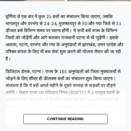
पूर्णिया से एक बार में कुल 25 बसों का संचालन किया जाएगा, जबकि
भागलपुर और दरभंगा से 24-24, मुजफ्फरपुर से 30 और गया जिले से 31
डीजल बसें विभिन्न समय पर रवाना होंगी। ये सभी बसें राज्य के विभिन्न
जिलों को जोड़ेंगी और आगे चलकर राजधानी पटना से भी जुड़ेंगी। इसके
अलावा, पटना, दरभंगा और गया के अनुमंडलों से झारखंड, उत्तर प्रदेश और
पश्चिम बंगाल के लिए भी बस सेवा शुरू करने की योजना तैयार की जा रही
है।
डिजिटल डेस्क, पटना। राज्य के 101 अनुमंडलों को जिला मुख्यालयों से
जोड़ने के लिए शीघ्र ही डीलक्स बसों का संचालन शुरू किया जाएगा।
संभावना है कि ये बसें अगले महीने के दूसरे सप्ताह से सड़कों पर दौड़ने
लगेंगी। बिहार राज्य पथ परिवहन निगम (BSRTC) ने 6 प्रमुख शहरों के
अनुमंडलों को 109 जोन में विभाजित करते हुए कुल 166 बसें चलाने की
योजना बनाई है। ये बसें पटना, मुजफ्फरपुर, दरभंगा, पूर्णिया, भागलपुर और
गया की पंचायतों को उनके संबंधित जिला मुख्यालयों से जोड़ेंगी। इन बसों के
CONTINUE READING
सभी रूट पहले ही तय किए जा चुके हैं। फिलहाल ये बसें परमिट प्रक्रिया में
हैं, जिसे जल्द ही पूरा कर लिया जाएगा।