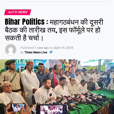
AUTO-NEWS
Share this:
Bihar Politics : महागठबंधन की दूसरी
Facebook
X
बैठक की तारीख तय, इस फॉर्मूले पर हो
सकती है चर्चा।
Like this:
Published
1 year ago
on
April 19, 2025
By
Times News Live