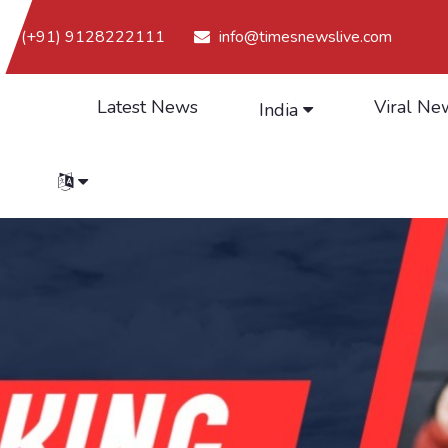
(+91) 9128222111
info@timesnewslive.com
Latest News
Viral Ne
India