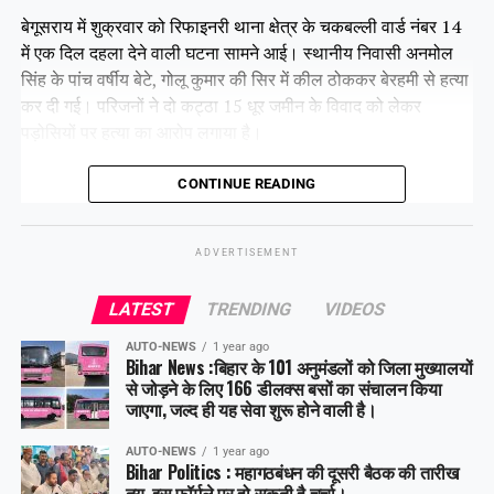
बेगूसराय में शुक्रवार को रिफाइनरी थाना क्षेत्र के चकबल्ली वार्ड नंबर 14
में एक दिल दहला देने वाली घटना सामने आई। स्थानीय निवासी अनमोल
सिंह के पांच वर्षीय बेटे, गोलू कुमार की सिर में कील ठोककर बेरहमी से हत्या
कर दी गई। परिजनों ने दो कट्ठा 15 धूर जमीन के विवाद को लेकर
पड़ोसियों पर हत्या का आरोप लगाया है।
CONTINUE READING
Share this:
Facebook
ADVERTISEMENT
X
LATEST
TRENDING
VIDEOS
Like this:
AUTO-NEWS
1 year ago
Bihar News :बिहार के 101 अनुमंडलों को जिला मुख्यालयों
से जोड़ने के लिए 166 डीलक्स बसों का संचालन किया
जाएगा, जल्द ही यह सेवा शुरू होने वाली है।
AUTO-NEWS
1 year ago
Bihar Politics : महागठबंधन की दूसरी बैठक की तारीख
तय, इस फॉर्मूले पर हो सकती है चर्चा।