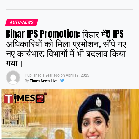
हैं, जिसे जल्द ही पूरा कर लिया जाएगा।
AUTO-NEWS
Share this:
Bihar IPS Promotion: बिहार में5 IPS
Facebook
X
अधिकारियों को मिला प्रमोशन, सौंपे गए
नए कार्यभार; विभागों में भी बदलाव किया
Like this:
गया।
Published
1 year ago
on
April 19, 2025
By
Times News Live