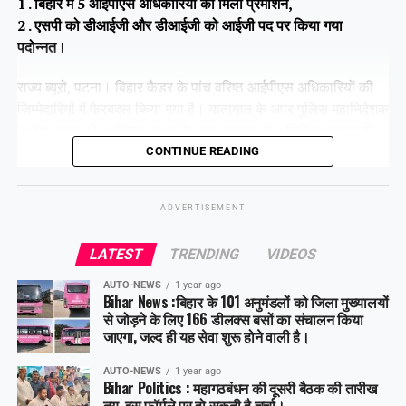
1 . बिहार में 5 आईपीएस अधिकारियों को मिला प्रमोशन,
2 . एसपी को डीआईजी और डीआईजी को आईजी पद पर किया गया
पदोन्नत।
राज्य ब्यूरो, पटना। बिहार कैडर के पांच वरिष्ठ आईपीएस अधिकारियों की
जिम्मेदारियों में फेरबदल किया गया है। यातायात के अपर पुलिस महानिदेशक
सुधांशु कुमार को असैनिक सुरक्षा के अपर आयुक्त के अतिरिक्त प्रभार से
हटा दिया गया है।
CONTINUE READING
ADVERTISEMENT
Share this:
LATEST
TRENDING
VIDEOS
Facebook
X
AUTO-NEWS
1 year ago
Bihar News :बिहार के 101 अनुमंडलों को जिला मुख्यालयों
Like this:
से जोड़ने के लिए 166 डीलक्स बसों का संचालन किया
जाएगा, जल्द ही यह सेवा शुरू होने वाली है।
AUTO-NEWS
1 year ago
Bihar Politics : महागठबंधन की दूसरी बैठक की तारीख
तय, इस फॉर्मूले पर हो सकती है चर्चा।