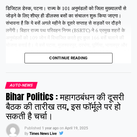
डिजिटल डेस्क, पटना। राज्य के 101 अनुमंडलों को जिला मुख्यालयों से
जोड़ने के लिए शीघ्र ही डीलक्स बसों का संचालन शुरू किया जाएगा।
संभावना है कि ये बसें अगले महीने के दूसरे सप्ताह से सड़कों पर दौड़ने
लगेंगी। बिहार राज्य पथ परिवहन निगम (BSRTC) ने 6 प्रमुख शहरों के
अनुमंडलों को 109 जोन में विभाजित करते हुए कुल 166 बसें चलाने की
योजना बनाई है। ये बसें पटना, मुजफ्फरपुर, दरभंगा, पूर्णिया, भागलपुर और
गया की पंचायतों को उनके संबंधित जिला मुख्यालयों से जोड़ेंगी। इन बसों के
CONTINUE READING
सभी रूट पहले ही तय किए जा चुके हैं। फिलहाल ये बसें परमिट प्रक्रिया में
हैं, जिसे जल्द ही पूरा कर लिया जाएगा।
AUTO-NEWS
Share this:
Bihar Politics : महागठबंधन की दूसरी
Facebook
X
बैठक की तारीख तय, इस फॉर्मूले पर हो
सकती है चर्चा।
Like this:
Published
1 year ago
on
April 19, 2025
By
Times News Live