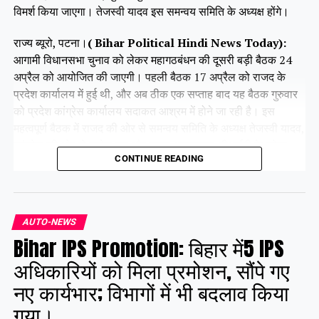
विमर्श किया जाएगा। तेजस्वी यादव इस समन्वय समिति के अध्यक्ष होंगे।
राज्य ब्यूरो, पटना।
( Bihar Political Hindi News Today):
आगामी विधानसभा चुनाव को लेकर महागठबंधन की दूसरी बड़ी बैठक 24
अप्रैल को आयोजित की जाएगी। पहली बैठक 17 अप्रैल को राजद के
प्रदेश कार्यालय में हुई थी, और अब ठीक एक सप्ताह बाद यह बैठक गुरुवार
को प्रदेश कांग्रेस कार्यालय सदाकत आश्रम में होने जा रही है। इस
महत्वपूर्ण बैठक में राजद की ओर से समन्वय समिति के अध्यक्ष तेजस्वी यादव,
कांग्रेस की ओर से राजेश राम और कृष्णा अल्लावारू, वीआईपी के मुकेश
CONTINUE READING
सहनी और वाम दलों के प्रमुख नेता भाग लेंगे।
Share this:
AUTO-NEWS
Bihar IPS Promotion: बिहार में5 IPS
Facebook
X
अधिकारियों को मिला प्रमोशन, सौंपे गए
नए कार्यभार; विभागों में भी बदलाव किया
Like this:
गया।