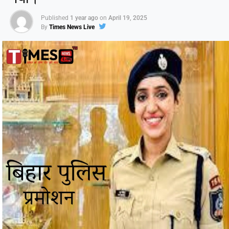
Published
1 year ago
on
April 19, 2025
By
Times News Live