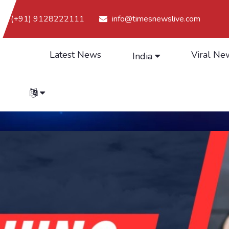
(+91) 9128222111
info@timesnewslive.com
Latest News
Viral Ne
India