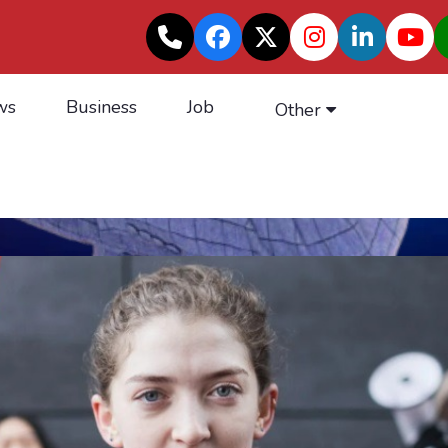
ws
Business
Job
Other