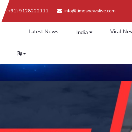
(+91) 9128222111
info@timesnewslive.com
Latest News
Viral Ne
India