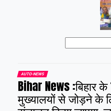
Bihar N
मोदी भा
कानून क
हुसैन न
AUTO-NEWS
Bihar News :बिहार के 
मुख्यालयों से जोड़ने के