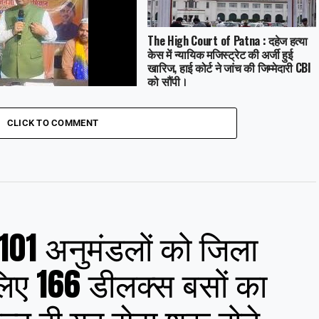
The High Court of Patna : दहेज हत्या
केस में न्यायिक मजिस्ट्रेट की अर्जी हुई
खारिज, हाई कोर्ट ने जांच की जिम्मेदारी CBI
को सौंपी।
ews : भागलपुर में BJP ने ‘शुक्रिया
ईजान’ कार्यक्रम के तहत वक्फ
CLICK TO COMMENT
े लाभों को रखा सामने, शाहनवाज
े कहा – किसी के झांसे में न आएं।
101 अनुमंडलों को जिला
 लिए 166 डीलक्स बसों का