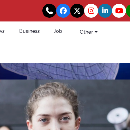
ws
Business
Job
Other