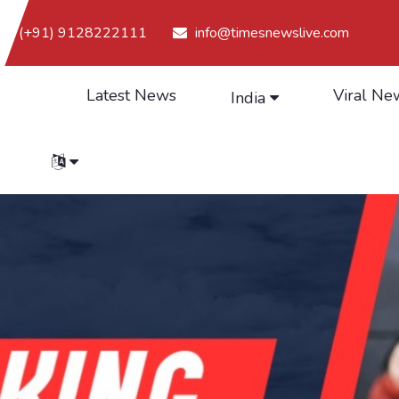
(+91) 9128222111
info@timesnewslive.com
Latest News
Viral Ne
India