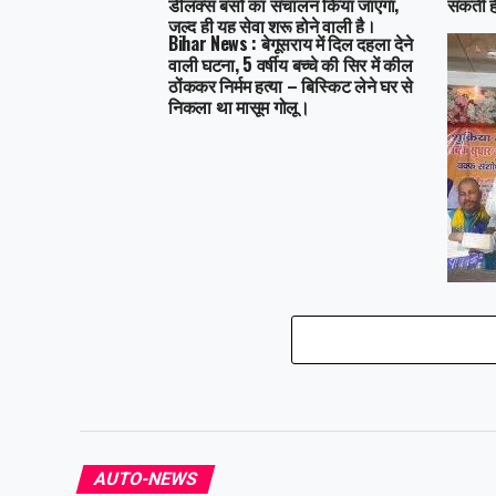
डीलक्स बसों का संचालन किया जाएगा,
सकती है
जल्द ही यह सेवा शुरू होने वाली है।
Bihar News : बेगूसराय में दिल दहला देने
वाली घटना, 5 वर्षीय बच्चे की सिर में कील
ठोंककर निर्मम हत्या – बिस्किट लेने घर से
निकला था मासूम गोलू।
Bihar N
मोदी भा
कानून क
हुसैन न
AUTO-NEWS