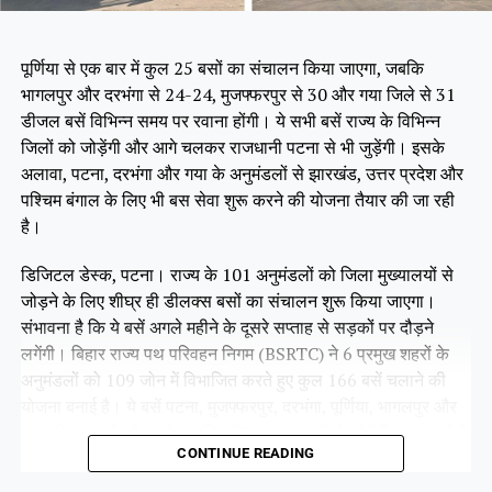
पूर्णिया से एक बार में कुल 25 बसों का संचालन किया जाएगा, जबकि
भागलपुर और दरभंगा से 24-24, मुजफ्फरपुर से 30 और गया जिले से 31
डीजल बसें विभिन्न समय पर रवाना होंगी। ये सभी बसें राज्य के विभिन्न
जिलों को जोड़ेंगी और आगे चलकर राजधानी पटना से भी जुड़ेंगी। इसके
अलावा, पटना, दरभंगा और गया के अनुमंडलों से झारखंड, उत्तर प्रदेश और
पश्चिम बंगाल के लिए भी बस सेवा शुरू करने की योजना तैयार की जा रही
है।
डिजिटल डेस्क, पटना। राज्य के 101 अनुमंडलों को जिला मुख्यालयों से
जोड़ने के लिए शीघ्र ही डीलक्स बसों का संचालन शुरू किया जाएगा।
संभावना है कि ये बसें अगले महीने के दूसरे सप्ताह से सड़कों पर दौड़ने
लगेंगी। बिहार राज्य पथ परिवहन निगम (BSRTC) ने 6 प्रमुख शहरों के
अनुमंडलों को 109 जोन में विभाजित करते हुए कुल 166 बसें चलाने की
योजना बनाई है। ये बसें पटना, मुजफ्फरपुर, दरभंगा, पूर्णिया, भागलपुर और
गया की पंचायतों को उनके संबंधित जिला मुख्यालयों से जोड़ेंगी। इन बसों के
CONTINUE READING
सभी रूट पहले ही तय किए जा चुके हैं। फिलहाल ये बसें परमिट प्रक्रिया में
हैं, जिसे जल्द ही पूरा कर लिया जाएगा।