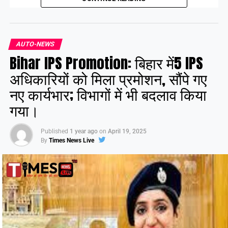
सहनी और वाम दलों के प्रमुख नेता भाग लेंगे।
Share this:
AUTO-NEWS
Bihar IPS Promotion: बिहार में5 IPS
Facebook
X
अधिकारियों को मिला प्रमोशन, सौंपे गए
नए कार्यभार; विभागों में भी बदलाव किया
Like this:
गया।
Published
1 year ago
on
April 19, 2025
By
Times News Live