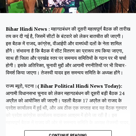
Bihar Hindi News
: महागठबंधन की दूसरी महत्वपूर्ण बैठक की तारीख
तय कर दी गई है, जिसमें सीटों के बंटवारे को लेकर बातचीत की जाएगी।
इस बैठक में राजद, कांग्रेस, वीआईपी और वामपंथी दलों के नेता शामिल
होंगे। संभावना है कि बैठक में सीट वितरण का प्रारूप तय किया जाएगा,
साथ ही जिला और प्रखंड स्तर पर समन्वय समितियों के गठन पर भी चर्चा
होगी। इसके अतिरिक्त, चुनावी मुद्दों और आगामी रणनीतियों पर भी विचार-
विमर्श किया जाएगा। तेजस्वी यादव इस समन्वय समिति के अध्यक्ष होंगे।
राज्य ब्यूरो, पटना।
( Bihar Political Hindi News Today):
आगामी विधानसभा चुनाव को लेकर महागठबंधन की दूसरी बड़ी बैठक 24
अप्रैल को आयोजित की जाएगी। पहली बैठक 17 अप्रैल को राजद के
प्रदेश कार्यालय में हुई थी, और अब ठीक एक सप्ताह बाद यह बैठक गुरुवार
को प्रदेश कांग्रेस कार्यालय सदाकत आश्रम में होने जा रही है। इस
महत्वपूर्ण बैठक में राजद की ओर से समन्वय समिति के अध्यक्ष तेजस्वी यादव,
कांग्रेस की ओर से राजेश राम और कृष्णा अल्लावारू, वीआईपी के मुकेश
CONTINUE READING