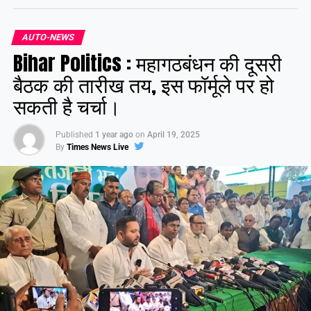
AUTO-NEWS
Share this:
Bihar Politics : महागठबंधन की दूसरी
Facebook
X
बैठक की तारीख तय, इस फॉर्मूले पर हो
सकती है चर्चा।
Like this:
Published
1 year ago
on
April 19, 2025
By
Times News Live