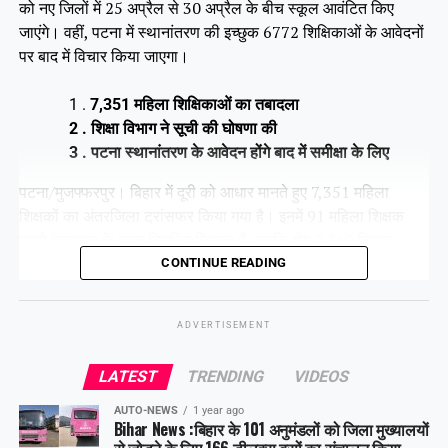
को नए जिलों में 25 अप्रैल से 30 अप्रैल के बीच स्कूल आवंटित किए
जाएंगे। वहीं, पटना में स्थानांतरण की इच्छुक 6772 शिक्षिकाओं के आवेदनों
पर बाद में विचार किया जाएगा।
1 .
7,351 महिला शिक्षिकाओं का तबादला
2 . शिक्षा विभाग ने सूची की घोषणा की
3 . पटना स्थानांतरण के आवेदन होंगे बाद में समीक्षा के लिए
पटना/मुजफ्फरपुर। बिहार में दूरी को आधार मानते हुए 7,351 महिला
शिक्षकों का अंतरजिला ट्रांसफर किया गया है। इनमें 91 महिला शिक्षक
पुराने वेतनमान के तहत नियमित नियुक्त हैं, जबकि शेष 7,260 शिक्षक
सक्षमता परीक्षा उत्तीर्ण विशिष्ट शिक्षिकाएं हैं।
CONTINUE READING
ADVERTISEMENT
Share this:
LATEST
TRENDING
VIDEOS
Facebook
X
AUTO-NEWS
1 year ago
Bihar News :बिहार के 101 अनुमंडलों को जिला मुख्यालयों
Like this:
से जोड़ने के लिए 166 डीलक्स बसों का संचालन किया