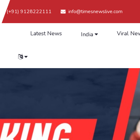
(+91) 9128222111
info@timesnewslive.com
Latest News
Viral Ne
India