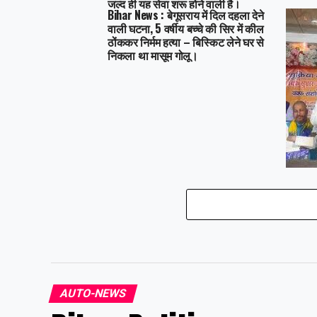
जल्द ही यह सेवा शुरू होने वाली है।
Bihar News : बेगूसराय में दिल दहला देने
वाली घटना, 5 वर्षीय बच्चे की सिर में कील
ठोंककर निर्मम हत्या – बिस्किट लेने घर से
निकला था मासूम गोलू।
Bihar N
मोदी भा
कानून क
हुसैन न
AUTO-NEWS