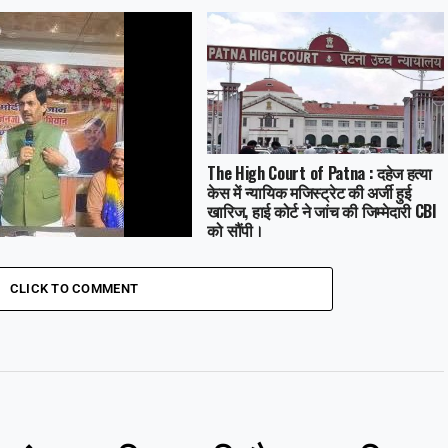
The High Court of Patna : दहेज हत्या
केस में न्यायिक मजिस्ट्रेट की अर्जी हुई
खारिज, हाई कोर्ट ने जांच की जिम्मेदारी CBI
को सौंपी।
ews : भागलपुर में BJP ने ‘शुक्रिया
ईजान’ कार्यक्रम के तहत वक्फ
CLICK TO COMMENT
े लाभों को रखा सामने, शाहनवाज
े कहा – किसी के झांसे में न आएं।