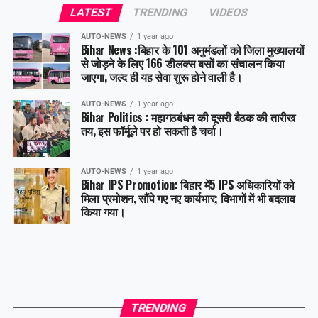
LATEST
TRENDING
VIDEOS
Facebook
X
AUTO-NEWS
1 year ago
Bihar News :बिहार के 101 अनुमंडलों को जिला मुख्यालयों
Like this:
से जोड़ने के लिए 166 डीलक्स बसों का संचालन किया
जाएगा, जल्द ही यह सेवा शुरू होने वाली है।
AUTO-NEWS
1 year ago
Bihar Politics : महागठबंधन की दूसरी बैठक की तारीख
तय, इस फॉर्मूले पर हो सकती है चर्चा।
AUTO-NEWS
1 year ago
Bihar IPS Promotion: बिहार में5 IPS अधिकारियों को
मिला प्रमोशन, सौंपे गए नए कार्यभार; विभागों में भी बदलाव
किया गया।
TRENDING