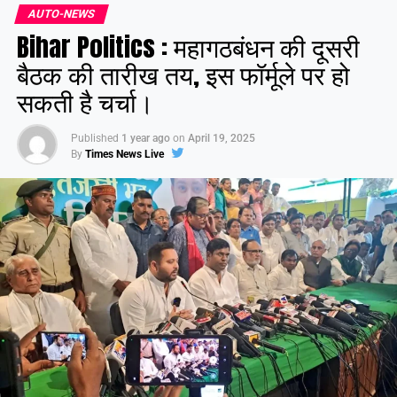
AUTO-NEWS
Share this:
Bihar Politics : महागठबंधन की दूसरी
Facebook
X
बैठक की तारीख तय, इस फॉर्मूले पर हो
सकती है चर्चा।
Like this:
Published
1 year ago
on
April 19, 2025
By
Times News Live