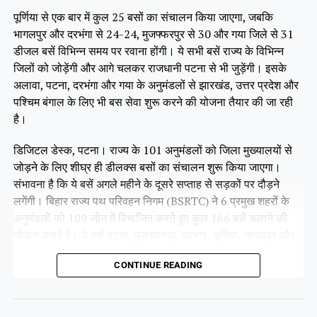
पूर्णिया से एक बार में कुल 25 बसों का संचालन किया जाएगा, जबकि
भागलपुर और दरभंगा से 24-24, मुजफ्फरपुर से 30 और गया जिले से 31
डीजल बसें विभिन्न समय पर रवाना होंगी। ये सभी बसें राज्य के विभिन्न
जिलों को जोड़ेंगी और आगे चलकर राजधानी पटना से भी जुड़ेंगी। इसके
अलावा, पटना, दरभंगा और गया के अनुमंडलों से झारखंड, उत्तर प्रदेश और
पश्चिम बंगाल के लिए भी बस सेवा शुरू करने की योजना तैयार की जा रही
है।
डिजिटल डेस्क, पटना। राज्य के 101 अनुमंडलों को जिला मुख्यालयों से
जोड़ने के लिए शीघ्र ही डीलक्स बसों का संचालन शुरू किया जाएगा।
संभावना है कि ये बसें अगले महीने के दूसरे सप्ताह से सड़कों पर दौड़ने
लगेंगी। बिहार राज्य पथ परिवहन निगम (BSRTC) ने 6 प्रमुख शहरों के
अनुमंडलों को 109 जोन में विभाजित करते हुए कुल 166 बसें चलाने की
योजना बनाई है। ये बसें पटना, मुजफ्फरपुर, दरभंगा, पूर्णिया, भागलपुर और
गया की पंचायतों को उनके संबंधित जिला मुख्यालयों से जोड़ेंगी। इन बसों के
CONTINUE READING
सभी रूट पहले ही तय किए जा चुके हैं। फिलहाल ये बसें परमिट प्रक्रिया में
हैं, जिसे जल्द ही पूरा कर लिया जाएगा।