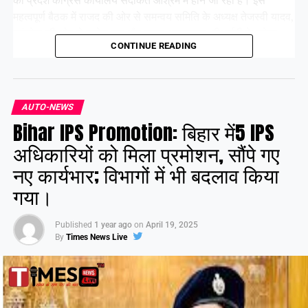
महत्वपूर्ण बैठक में राजद की ओर से समन्वय समिति के अध्यक्ष तेजस्वी यादव,
कांग्रेस की ओर से राजेश राम और कृष्णा अल्लावारू, वीआईपी के मुकेश
CONTINUE READING
सहनी और वाम दलों के प्रमुख नेता भाग लेंगे।
Share this:
AUTO-NEWS
Bihar IPS Promotion: बिहार में5 IPS
Facebook
X
अधिकारियों को मिला प्रमोशन, सौंपे गए
नए कार्यभार; विभागों में भी बदलाव किया
Like this:
गया।
Published
1 year ago
on
April 19, 2025
By
Times News Live