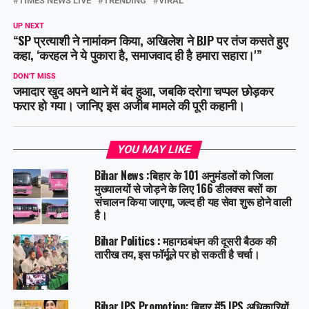
TIMES NEWS LIVE
TRENDING
VIRAL
UP NEXT
“SP प्रत्याशी ने नामांकन किया, अखिलेश ने BJP पर तंज कसते हुए
कहा, ‘करहल ने ये पुकारा है, समाजवाद ही है हमारा सहारा।'”
DON'T MISS
जमादार खुद अपने थाने में बंद हुआ, जबकि दरोगा चप्पल छोड़कर
फरार हो गया। जानिए इस अजीब मामले की पूरी कहानी।
YOU MAY LIKE
Bihar News :बिहार के 101 अनुमंडलों को जिला
मुख्यालयों से जोड़ने के लिए 166 डीलक्स बसों का
संचालन किया जाएगा, जल्द ही यह सेवा शुरू होने वाली
है।
Bihar Politics : महागठबंधन की दूसरी बैठक की
तारीख तय, इस फॉर्मूले पर हो सकती है चर्चा।
Bihar IPS Promotion: बिहार में5 IPS अधिकारियों