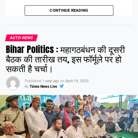
गया की पंचायतों को उनके संबंधित जिला मुख्यालयों से जोड़ेंगी। इन बसों के
CONTINUE READING
सभी रूट पहले ही तय किए जा चुके हैं। फिलहाल ये बसें परमिट प्रक्रिया में
हैं, जिसे जल्द ही पूरा कर लिया जाएगा।
AUTO-NEWS
Share this:
Bihar Politics : महागठबंधन की दूसरी
Facebook
X
बैठक की तारीख तय, इस फॉर्मूले पर हो
सकती है चर्चा।
Like this:
Published
1 year ago
on
April 19, 2025
By
Times News Live