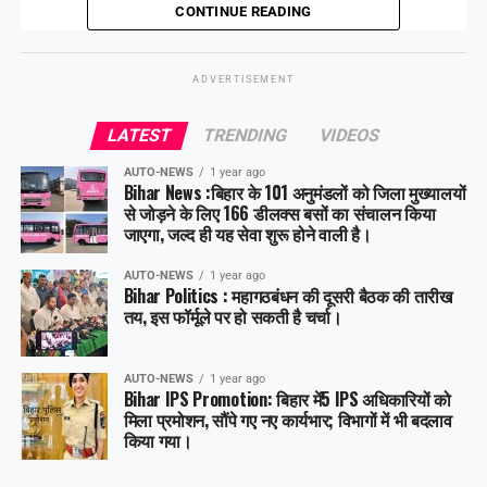
हटा दिया गया है।
CONTINUE READING
ADVERTISEMENT
Share this:
LATEST
TRENDING
VIDEOS
Facebook
X
AUTO-NEWS
1 year ago
Bihar News :बिहार के 101 अनुमंडलों को जिला मुख्यालयों
Like this:
से जोड़ने के लिए 166 डीलक्स बसों का संचालन किया
जाएगा, जल्द ही यह सेवा शुरू होने वाली है।
AUTO-NEWS
1 year ago
Bihar Politics : महागठबंधन की दूसरी बैठक की तारीख
तय, इस फॉर्मूले पर हो सकती है चर्चा।
AUTO-NEWS
1 year ago
Bihar IPS Promotion: बिहार में5 IPS अधिकारियों को
मिला प्रमोशन, सौंपे गए नए कार्यभार; विभागों में भी बदलाव
किया गया।