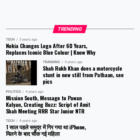
TRENDING
TECH
3 years ago
Nokia Changes Logo After 60 Years,
Replaces Iconic Blue Colour | Know Why
TRANDING
4 years ago
Shah Rukh Khan does a motorcycle
stunt in new still from Pathaan, see
pics
POLITICS
4 years ago
Mission South, Message to Pawan
Kalyan, Creating Buzz: Script of Amit
Shah Meeting RRR Star Junior NTR
TECH
4 years ago
1 साल पहले समुद्र में गिर गया था iPhone,
मिलने के बाद चौंक गई महिला