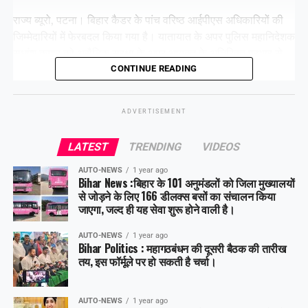
राज्य ब्यूरो, पटना। बिहार कैडर के पांच वरिष्ठ आईपीएस अधिकारियों की
जिम्मेदारियों में फेरबदल किया गया है। यातायात के अपर पुलिस महानिदेशक
सुधांशु कुमार को असैनिक सुरक्षा के अपर आयुक्त के अतिरिक्त प्रभार से
हटा दिया गया है।
CONTINUE READING
ADVERTISEMENT
Share this:
LATEST
TRENDING
VIDEOS
Facebook
X
AUTO-NEWS
1 year ago
Bihar News :बिहार के 101 अनुमंडलों को जिला मुख्यालयों
Like this:
से जोड़ने के लिए 166 डीलक्स बसों का संचालन किया
जाएगा, जल्द ही यह सेवा शुरू होने वाली है।
AUTO-NEWS
1 year ago
Bihar Politics : महागठबंधन की दूसरी बैठक की तारीख
तय, इस फॉर्मूले पर हो सकती है चर्चा।
AUTO-NEWS
1 year ago