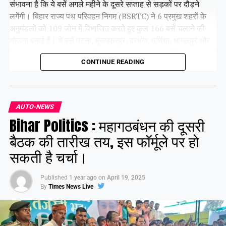
संभावना है कि ये बसें अगले महीने के दूसरे सप्ताह से सड़कों पर दौड़ने
लगेंगी। बिहार राज्य पथ परिवहन निगम (BSRTC) ने 6 प्रमुख शहरों के
अनुमंडलों को 109 जोन में विभाजित करते हुए कुल 166 बसें चलाने की
योजना बनाई है। ये बसें पटना, मुजफ्फरपुर, दरभंगा, पूर्णिया, भागलपुर और
गया की पंचायतों को उनके संबंधित जिला मुख्यालयों से जोड़ेंगी। इन बसों के
CONTINUE READING
सभी रूट पहले ही तय किए जा चुके हैं। फिलहाल ये बसें परमिट प्रक्रिया में
हैं, जिसे जल्द ही पूरा कर लिया जाएगा।
AUTO-NEWS
Share this:
Bihar Politics : महागठबंधन की दूसरी
Facebook
X
बैठक की तारीख तय, इस फॉर्मूले पर हो
सकती है चर्चा।
Like this:
Published
1 year ago
on
April 19, 2025
By
Times News Live