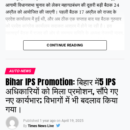
आगामी विधानसभा चुनाव को लेकर महागठबंधन की दूसरी बड़ी बैठक 24
अप्रैल को आयोजित की जाएगी। पहली बैठक 17 अप्रैल को राजद के
प्रदेश कार्यालय में हुई थी, और अब ठीक एक सप्ताह बाद यह बैठक गुरुवार
को प्रदेश कांग्रेस कार्यालय सदाकत आश्रम में होने जा रही है। इस
महत्वपूर्ण बैठक में राजद की ओर से समन्वय समिति के अध्यक्ष तेजस्वी यादव,
कांग्रेस की ओर से राजेश राम और कृष्णा अल्लावारू, वीआईपी के मुकेश
CONTINUE READING
सहनी और वाम दलों के प्रमुख नेता भाग लेंगे।
Share this:
AUTO-NEWS
Bihar IPS Promotion: बिहार में5 IPS
Facebook
X
अधिकारियों को मिला प्रमोशन, सौंपे गए
नए कार्यभार; विभागों में भी बदलाव किया
Like this:
गया।
Published
1 year ago
on
April 19, 2025
By
Times News Live