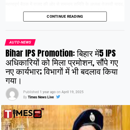
महत्वपूर्ण बैठक में राजद की ओर से समन्वय समिति के अध्यक्ष तेजस्वी यादव,
कांग्रेस की ओर से राजेश राम और कृष्णा अल्लावारू, वीआईपी के मुकेश
CONTINUE READING
सहनी और वाम दलों के प्रमुख नेता भाग लेंगे।
Share this:
AUTO-NEWS
Bihar IPS Promotion: बिहार में5 IPS
Facebook
X
अधिकारियों को मिला प्रमोशन, सौंपे गए
नए कार्यभार; विभागों में भी बदलाव किया
Like this:
गया।
Published
1 year ago
on
April 19, 2025
By
Times News Live