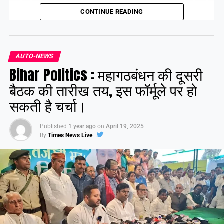
गया की पंचायतों को उनके संबंधित जिला मुख्यालयों से जोड़ेंगी। इन बसों के
CONTINUE READING
सभी रूट पहले ही तय किए जा चुके हैं। फिलहाल ये बसें परमिट प्रक्रिया में
हैं, जिसे जल्द ही पूरा कर लिया जाएगा।
AUTO-NEWS
Share this:
Bihar Politics : महागठबंधन की दूसरी
Facebook
X
बैठक की तारीख तय, इस फॉर्मूले पर हो
सकती है चर्चा।
Like this:
Published
1 year ago
on
April 19, 2025
By
Times News Live