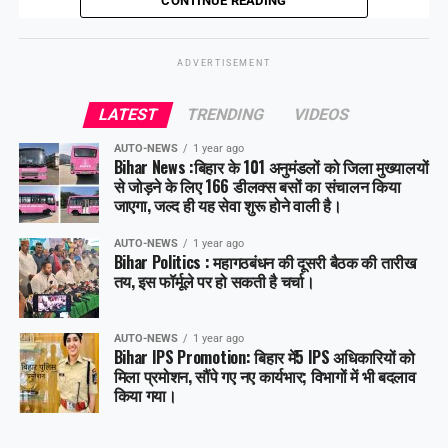
हटा दिया गया है।
CONTINUE READING
ADVERTISEMENT
Share this:
LATEST
TRENDING
VIDEOS
Facebook
X
AUTO-NEWS
1 year ago
Bihar News :बिहार के 101 अनुमंडलों को जिला मुख्यालयों
Like this:
से जोड़ने के लिए 166 डीलक्स बसों का संचालन किया
जाएगा, जल्द ही यह सेवा शुरू होने वाली है।
AUTO-NEWS
1 year ago
Bihar Politics : महागठबंधन की दूसरी बैठक की तारीख
तय, इस फॉर्मूले पर हो सकती है चर्चा।
AUTO-NEWS
1 year ago
Bihar IPS Promotion: बिहार में5 IPS अधिकारियों को
मिला प्रमोशन, सौंपे गए नए कार्यभार; विभागों में भी बदलाव
किया गया।