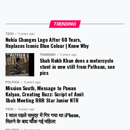
TRENDING
TECH
3 years ago
Nokia Changes Logo After 60 Years,
Replaces Iconic Blue Colour | Know Why
TRANDING
4 years ago
Shah Rukh Khan does a motorcycle
stunt in new still from Pathaan, see
pics
POLITICS
4 years ago
Mission South, Message to Pawan
Kalyan, Creating Buzz: Script of Amit
Shah Meeting RRR Star Junior NTR
TECH
4 years ago
1 साल पहले समुद्र में गिर गया था iPhone,
मिलने के बाद चौंक गई महिला