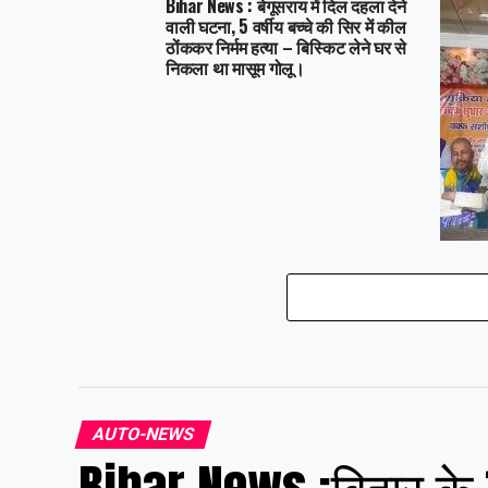
Bihar News : बेगूसराय में दिल दहला देने
वाली घटना, 5 वर्षीय बच्चे की सिर में कील
ठोंककर निर्मम हत्या – बिस्किट लेने घर से
निकला था मासूम गोलू।
Bihar N
मोदी भा
कानून क
हुसैन न
AUTO-NEWS
Bihar News :बिहार के 