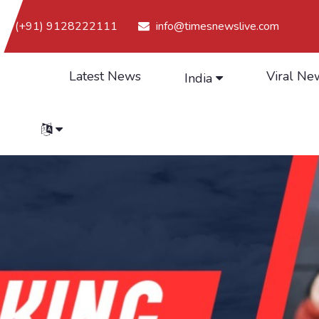
(+91) 9128222111
info@timesnewslive.com
Latest News
Viral Ne
India