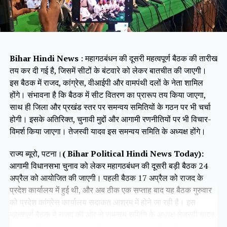
Bihar Hindi News
: महागठबंधन की दूसरी महत्वपूर्ण बैठक की तारीख
तय कर दी गई है, जिसमें सीटों के बंटवारे को लेकर बातचीत की जाएगी।
इस बैठक में राजद, कांग्रेस, वीआईपी और वामपंथी दलों के नेता शामिल
होंगे। संभावना है कि बैठक में सीट वितरण का प्रारूप तय किया जाएगा,
साथ ही जिला और प्रखंड स्तर पर समन्वय समितियों के गठन पर भी चर्चा
होगी। इसके अतिरिक्त, चुनावी मुद्दों और आगामी रणनीतियों पर भी विचार-
विमर्श किया जाएगा। तेजस्वी यादव इस समन्वय समिति के अध्यक्ष होंगे।
राज्य ब्यूरो, पटना।
( Bihar Political Hindi News Today):
आगामी विधानसभा चुनाव को लेकर महागठबंधन की दूसरी बड़ी बैठक 24
अप्रैल को आयोजित की जाएगी। पहली बैठक 17 अप्रैल को राजद के
प्रदेश कार्यालय में हुई थी, और अब ठीक एक सप्ताह बाद यह बैठक गुरुवार
को प्रदेश कांग्रेस कार्यालय सदाकत आश्रम में होने जा रही है। इस
महत्वपूर्ण बैठक में राजद की ओर से समन्वय समिति के अध्यक्ष तेजस्वी यादव,
कांग्रेस की ओर से राजेश राम और कृष्णा अल्लावारू, वीआईपी के मुकेश