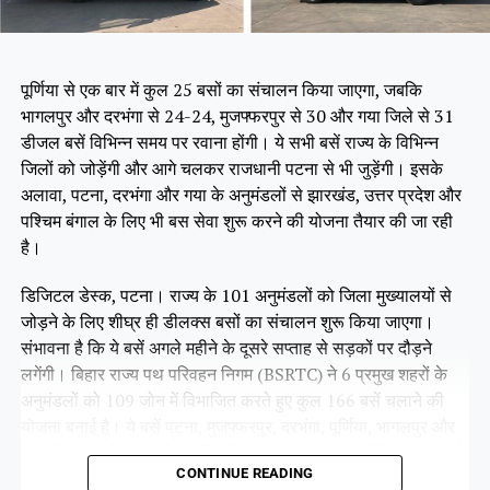
पूर्णिया से एक बार में कुल 25 बसों का संचालन किया जाएगा, जबकि
भागलपुर और दरभंगा से 24-24, मुजफ्फरपुर से 30 और गया जिले से 31
डीजल बसें विभिन्न समय पर रवाना होंगी। ये सभी बसें राज्य के विभिन्न
जिलों को जोड़ेंगी और आगे चलकर राजधानी पटना से भी जुड़ेंगी। इसके
अलावा, पटना, दरभंगा और गया के अनुमंडलों से झारखंड, उत्तर प्रदेश और
पश्चिम बंगाल के लिए भी बस सेवा शुरू करने की योजना तैयार की जा रही
है।
डिजिटल डेस्क, पटना। राज्य के 101 अनुमंडलों को जिला मुख्यालयों से
जोड़ने के लिए शीघ्र ही डीलक्स बसों का संचालन शुरू किया जाएगा।
संभावना है कि ये बसें अगले महीने के दूसरे सप्ताह से सड़कों पर दौड़ने
लगेंगी। बिहार राज्य पथ परिवहन निगम (BSRTC) ने 6 प्रमुख शहरों के
अनुमंडलों को 109 जोन में विभाजित करते हुए कुल 166 बसें चलाने की
योजना बनाई है। ये बसें पटना, मुजफ्फरपुर, दरभंगा, पूर्णिया, भागलपुर और
गया की पंचायतों को उनके संबंधित जिला मुख्यालयों से जोड़ेंगी। इन बसों के
CONTINUE READING
सभी रूट पहले ही तय किए जा चुके हैं। फिलहाल ये बसें परमिट प्रक्रिया में