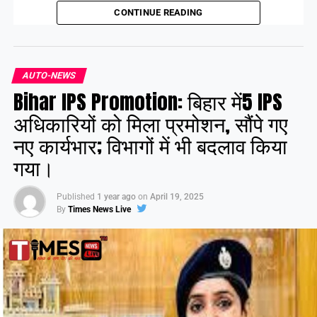
CONTINUE READING
सहनी और वाम दलों के प्रमुख नेता भाग लेंगे।
Share this:
AUTO-NEWS
Bihar IPS Promotion: बिहार में5 IPS
Facebook
X
अधिकारियों को मिला प्रमोशन, सौंपे गए
नए कार्यभार; विभागों में भी बदलाव किया
Like this:
गया।
Published
1 year ago
on
April 19, 2025
By
Times News Live