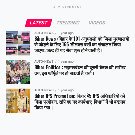
ADVERTISEMENT
Share this:
LATEST
TRENDING
VIDEOS
Facebook
X
AUTO-NEWS
1 year ago
Bihar News :बिहार के 101 अनुमंडलों को जिला मुख्यालयों
Like this:
से जोड़ने के लिए 166 डीलक्स बसों का संचालन किया
जाएगा, जल्द ही यह सेवा शुरू होने वाली है।
AUTO-NEWS
1 year ago
Bihar Politics : महागठबंधन की दूसरी बैठक की तारीख
तय, इस फॉर्मूले पर हो सकती है चर्चा।
AUTO-NEWS
1 year ago
Bihar IPS Promotion: बिहार में5 IPS अधिकारियों को
मिला प्रमोशन, सौंपे गए नए कार्यभार; विभागों में भी बदलाव
किया गया।