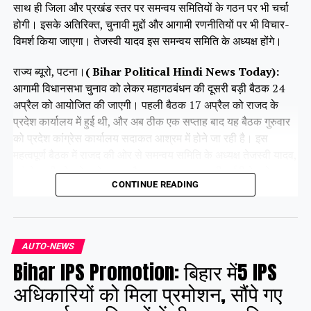
साथ ही जिला और प्रखंड स्तर पर समन्वय समितियों के गठन पर भी चर्चा
होगी। इसके अतिरिक्त, चुनावी मुद्दों और आगामी रणनीतियों पर भी विचार-
विमर्श किया जाएगा। तेजस्वी यादव इस समन्वय समिति के अध्यक्ष होंगे।
राज्य ब्यूरो, पटना।
( Bihar Political Hindi News Today):
आगामी विधानसभा चुनाव को लेकर महागठबंधन की दूसरी बड़ी बैठक 24
अप्रैल को आयोजित की जाएगी। पहली बैठक 17 अप्रैल को राजद के
प्रदेश कार्यालय में हुई थी, और अब ठीक एक सप्ताह बाद यह बैठक गुरुवार
को प्रदेश कांग्रेस कार्यालय सदाकत आश्रम में होने जा रही है। इस
महत्वपूर्ण बैठक में राजद की ओर से समन्वय समिति के अध्यक्ष तेजस्वी यादव,
कांग्रेस की ओर से राजेश राम और कृष्णा अल्लावारू, वीआईपी के मुकेश
CONTINUE READING
सहनी और वाम दलों के प्रमुख नेता भाग लेंगे।
Share this:
AUTO-NEWS
Bihar IPS Promotion: बिहार में5 IPS
Facebook
X
अधिकारियों को मिला प्रमोशन, सौंपे गए
Like this: