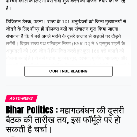
पश्चिम बंगाल के लिए भी बस सेवा शुरू करने की योजना तैयार की जा रही
है।
डिजिटल डेस्क, पटना। राज्य के 101 अनुमंडलों को जिला मुख्यालयों से
जोड़ने के लिए शीघ्र ही डीलक्स बसों का संचालन शुरू किया जाएगा।
संभावना है कि ये बसें अगले महीने के दूसरे सप्ताह से सड़कों पर दौड़ने
लगेंगी। बिहार राज्य पथ परिवहन निगम (BSRTC) ने 6 प्रमुख शहरों के
अनुमंडलों को 109 जोन में विभाजित करते हुए कुल 166 बसें चलाने की
योजना बनाई है। ये बसें पटना, मुजफ्फरपुर, दरभंगा, पूर्णिया, भागलपुर और
गया की पंचायतों को उनके संबंधित जिला मुख्यालयों से जोड़ेंगी। इन बसों के
CONTINUE READING
सभी रूट पहले ही तय किए जा चुके हैं। फिलहाल ये बसें परमिट प्रक्रिया में
हैं, जिसे जल्द ही पूरा कर लिया जाएगा।
AUTO-NEWS
Share this:
Bihar Politics : महागठबंधन की दूसरी
Facebook
X
बैठक की तारीख तय, इस फॉर्मूले पर हो
सकती है चर्चा।
Like this: