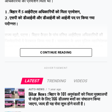
अधिकारियों को प्रमोशन मिला था।
1 . बिहार में 5 आईपीएस अधिकारियों को मिला प्रमोशन,
2 . एसपी को डीआईजी और डीआईजी को आईजी पद पर किया गया
पदोन्नत।
राज्य ब्यूरो, पटना। बिहार कैडर के पांच वरिष्ठ आईपीएस अधिकारियों की
जिम्मेदारियों में फेरबदल किया गया है। यातायात के अपर पुलिस महानिदेशक
सुधांशु कुमार को असैनिक सुरक्षा के अपर आयुक्त के अतिरिक्त प्रभार से
हटा दिया गया है।
CONTINUE READING
ADVERTISEMENT
Share this:
LATEST
TRENDING
VIDEOS
Facebook
X
AUTO-NEWS
1 year ago
Bihar News :बिहार के 101 अनुमंडलों को जिला मुख्यालयों
Like this:
से जोड़ने के लिए 166 डीलक्स बसों का संचालन किया
जाएगा, जल्द ही यह सेवा शुरू होने वाली है।