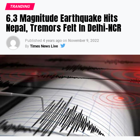
TRANDING
6.3 Magnitude Earthquake Hits
Nepal, Tremors Felt In Delhi-NCR
Published
4 years ago
on
November 9, 2022
By
Times News Live