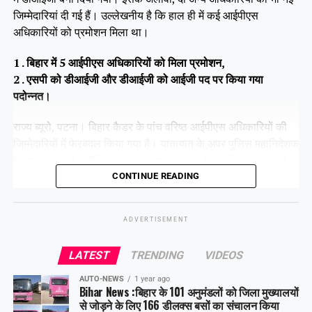
जिम्मेदारियां दी गई हैं। उल्लेखनीय है कि हाल ही में कई आईपीएस
अधिकारियों को प्रमोशन मिला था।
1 . बिहार में 5 आईपीएस अधिकारियों को मिला प्रमोशन,
2 . एसपी को डीआईजी और डीआईजी को आईजी पद पर किया गया
पदोन्नत।
राज्य ब्यूरो, पटना। बिहार कैडर के पांच वरिष्ठ आईपीएस अधिकारियों की
जिम्मेदारियों में फेरबदल किया गया है। यातायात के अपर पुलिस महानिदेशक
सुधांशु कुमार को असैनिक सुरक्षा के अपर आयुक्त के अतिरिक्त प्रभार से
हटा दिया गया है।
CONTINUE READING
ADVERTISEMENT
Share this:
LATEST
TRENDING
VIDEOS
Facebook
X
AUTO-NEWS
1 year ago
Bihar News :बिहार के 101 अनुमंडलों को जिला मुख्यालयों
Like this:
से जोड़ने के लिए 166 डीलक्स बसों का संचालन किया