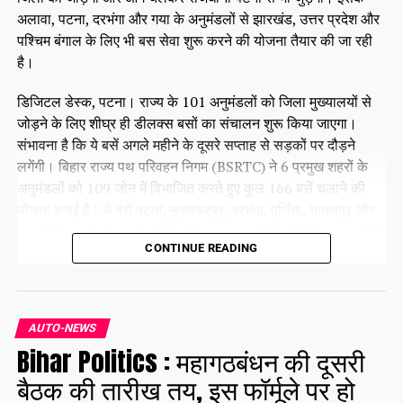
अलावा, पटना, दरभंगा और गया के अनुमंडलों से झारखंड, उत्तर प्रदेश और
पश्चिम बंगाल के लिए भी बस सेवा शुरू करने की योजना तैयार की जा रही
है।
डिजिटल डेस्क, पटना। राज्य के 101 अनुमंडलों को जिला मुख्यालयों से
जोड़ने के लिए शीघ्र ही डीलक्स बसों का संचालन शुरू किया जाएगा।
संभावना है कि ये बसें अगले महीने के दूसरे सप्ताह से सड़कों पर दौड़ने
लगेंगी। बिहार राज्य पथ परिवहन निगम (BSRTC) ने 6 प्रमुख शहरों के
अनुमंडलों को 109 जोन में विभाजित करते हुए कुल 166 बसें चलाने की
योजना बनाई है। ये बसें पटना, मुजफ्फरपुर, दरभंगा, पूर्णिया, भागलपुर और
गया की पंचायतों को उनके संबंधित जिला मुख्यालयों से जोड़ेंगी। इन बसों के
CONTINUE READING
सभी रूट पहले ही तय किए जा चुके हैं। फिलहाल ये बसें परमिट प्रक्रिया में
हैं, जिसे जल्द ही पूरा कर लिया जाएगा।
AUTO-NEWS
Share this:
Bihar Politics : महागठबंधन की दूसरी
Facebook
X
बैठक की तारीख तय, इस फॉर्मूले पर हो