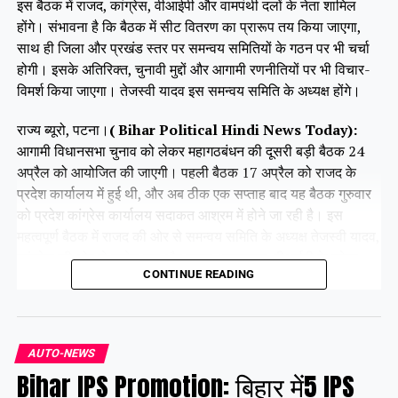
इस बैठक में राजद, कांग्रेस, वीआईपी और वामपंथी दलों के नेता शामिल
होंगे। संभावना है कि बैठक में सीट वितरण का प्रारूप तय किया जाएगा,
साथ ही जिला और प्रखंड स्तर पर समन्वय समितियों के गठन पर भी चर्चा
होगी। इसके अतिरिक्त, चुनावी मुद्दों और आगामी रणनीतियों पर भी विचार-
विमर्श किया जाएगा। तेजस्वी यादव इस समन्वय समिति के अध्यक्ष होंगे।
राज्य ब्यूरो, पटना।
( Bihar Political Hindi News Today):
आगामी विधानसभा चुनाव को लेकर महागठबंधन की दूसरी बड़ी बैठक 24
अप्रैल को आयोजित की जाएगी। पहली बैठक 17 अप्रैल को राजद के
प्रदेश कार्यालय में हुई थी, और अब ठीक एक सप्ताह बाद यह बैठक गुरुवार
को प्रदेश कांग्रेस कार्यालय सदाकत आश्रम में होने जा रही है। इस
महत्वपूर्ण बैठक में राजद की ओर से समन्वय समिति के अध्यक्ष तेजस्वी यादव,
कांग्रेस की ओर से राजेश राम और कृष्णा अल्लावारू, वीआईपी के मुकेश
CONTINUE READING
सहनी और वाम दलों के प्रमुख नेता भाग लेंगे।
Share this:
AUTO-NEWS
Bihar IPS Promotion: बिहार में5 IPS
Facebook
X