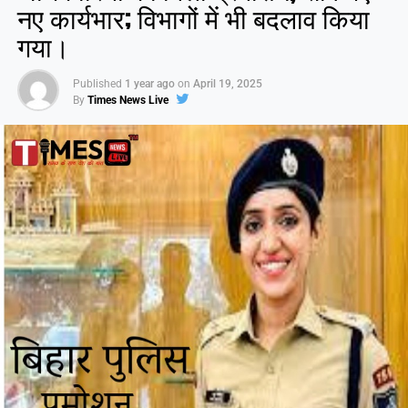
नए कार्यभार; विभागों में भी बदलाव किया
Like this:
गया।
Published
1 year ago
on
April 19, 2025
By
Times News Live