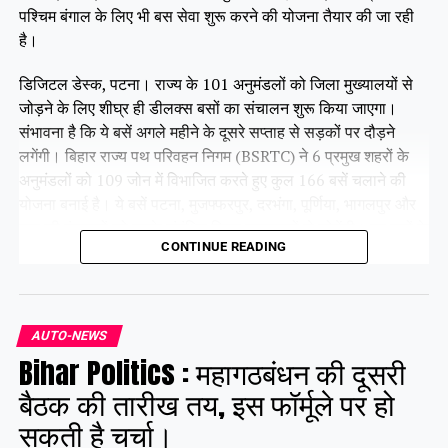
पश्चिम बंगाल के लिए भी बस सेवा शुरू करने की योजना तैयार की जा रही
है।
डिजिटल डेस्क, पटना। राज्य के 101 अनुमंडलों को जिला मुख्यालयों से
जोड़ने के लिए शीघ्र ही डीलक्स बसों का संचालन शुरू किया जाएगा।
संभावना है कि ये बसें अगले महीने के दूसरे सप्ताह से सड़कों पर दौड़ने
लगेंगी। बिहार राज्य पथ परिवहन निगम (BSRTC) ने 6 प्रमुख शहरों के
अनुमंडलों को 109 जोन में विभाजित करते हुए कुल 166 बसें चलाने की
योजना बनाई है। ये बसें पटना, मुजफ्फरपुर, दरभंगा, पूर्णिया, भागलपुर और
गया की पंचायतों को उनके संबंधित जिला मुख्यालयों से जोड़ेंगी। इन बसों के
CONTINUE READING
सभी रूट पहले ही तय किए जा चुके हैं। फिलहाल ये बसें परमिट प्रक्रिया में
हैं, जिसे जल्द ही पूरा कर लिया जाएगा।
AUTO-NEWS
Share this:
Bihar Politics : महागठबंधन की दूसरी
Facebook
X
बैठक की तारीख तय, इस फॉर्मूले पर हो
सकती है चर्चा।