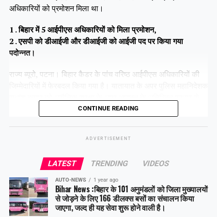
अधिकारियों को प्रमोशन मिला था।
1 . बिहार में 5 आईपीएस अधिकारियों को मिला प्रमोशन,
2 . एसपी को डीआईजी और डीआईजी को आईजी पद पर किया गया
पदोन्नत।
राज्य ब्यूरो, पटना। बिहार कैडर के पांच वरिष्ठ आईपीएस अधिकारियों की
जिम्मेदारियों में फेरबदल किया गया है। यातायात के अपर पुलिस महानिदेशक
सुधांशु कुमार को असैनिक सुरक्षा के अपर आयुक्त के अतिरिक्त प्रभार से
हटा दिया गया है।
CONTINUE READING
ADVERTISEMENT
Share this:
LATEST
TRENDING
VIDEOS
Facebook
X
AUTO-NEWS
1 year ago
Bihar News :बिहार के 101 अनुमंडलों को जिला मुख्यालयों
Like this:
से जोड़ने के लिए 166 डीलक्स बसों का संचालन किया
जाएगा, जल्द ही यह सेवा शुरू होने वाली है।