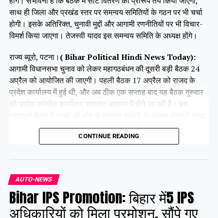
होंगे। संभावना है कि बैठक में सीट वितरण का प्रारूप तय किया जाएगा,
साथ ही जिला और प्रखंड स्तर पर समन्वय समितियों के गठन पर भी चर्चा
होगी। इसके अतिरिक्त, चुनावी मुद्दों और आगामी रणनीतियों पर भी विचार-
विमर्श किया जाएगा। तेजस्वी यादव इस समन्वय समिति के अध्यक्ष होंगे।
राज्य ब्यूरो, पटना।
( Bihar Political Hindi News Today):
आगामी विधानसभा चुनाव को लेकर महागठबंधन की दूसरी बड़ी बैठक 24
अप्रैल को आयोजित की जाएगी। पहली बैठक 17 अप्रैल को राजद के
प्रदेश कार्यालय में हुई थी, और अब ठीक एक सप्ताह बाद यह बैठक गुरुवार
को प्रदेश कांग्रेस कार्यालय सदाकत आश्रम में होने जा रही है। इस
महत्वपूर्ण बैठक में राजद की ओर से समन्वय समिति के अध्यक्ष तेजस्वी यादव,
कांग्रेस की ओर से राजेश राम और कृष्णा अल्लावारू, वीआईपी के मुकेश
CONTINUE READING
सहनी और वाम दलों के प्रमुख नेता भाग लेंगे।
Share this:
AUTO-NEWS
Bihar IPS Promotion: बिहार में5 IPS
Facebook
X
अधिकारियों को मिला प्रमोशन, सौंपे गए