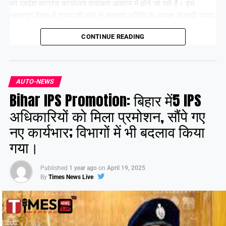
को प्रदेश कांग्रेस कार्यालय सदाकत आश्रम में होने जा रही है। इस
महत्वपूर्ण बैठक में राजद की ओर से समन्वय समिति के अध्यक्ष तेजस्वी यादव,
कांग्रेस की ओर से राजेश राम और कृष्णा अल्लावारू, वीआईपी के मुकेश
CONTINUE READING
सहनी और वाम दलों के प्रमुख नेता भाग लेंगे।
Share this:
AUTO-NEWS
Bihar IPS Promotion: बिहार में5 IPS
Facebook
X
अधिकारियों को मिला प्रमोशन, सौंपे गए
नए कार्यभार; विभागों में भी बदलाव किया
Like this:
गया।
Published
1 year ago
on
April 19, 2025
By
Times News Live