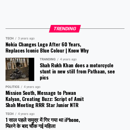
TRENDING
TECH
3 years ago
Nokia Changes Logo After 60 Years,
Replaces Iconic Blue Colour | Know Why
TRANDING
4 years ago
Shah Rukh Khan does a motorcycle
stunt in new still from Pathaan, see
pics
POLITICS
4 years ago
Mission South, Message to Pawan
Kalyan, Creating Buzz: Script of Amit
Shah Meeting RRR Star Junior NTR
TECH
4 years ago
1 साल पहले समुद्र में गिर गया था iPhone,
मिलने के बाद चौंक गई महिला