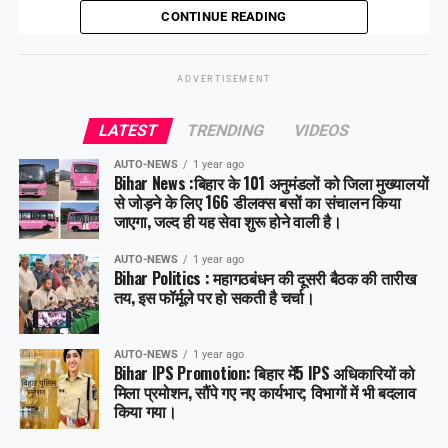
हटा दिया गया है।
CONTINUE READING
ADVERTISEMENT
Share this:
LATEST
TRENDING
VIDEOS
Facebook
X
AUTO-NEWS
1 year ago
Bihar News :बिहार के 101 अनुमंडलों को जिला मुख्यालयों
Like this:
से जोड़ने के लिए 166 डीलक्स बसों का संचालन किया
जाएगा, जल्द ही यह सेवा शुरू होने वाली है।
AUTO-NEWS
1 year ago
Bihar Politics : महागठबंधन की दूसरी बैठक की तारीख
तय, इस फॉर्मूले पर हो सकती है चर्चा।
AUTO-NEWS
1 year ago
Bihar IPS Promotion: बिहार में5 IPS अधिकारियों को
मिला प्रमोशन, सौंपे गए नए कार्यभार; विभागों में भी बदलाव
किया गया।