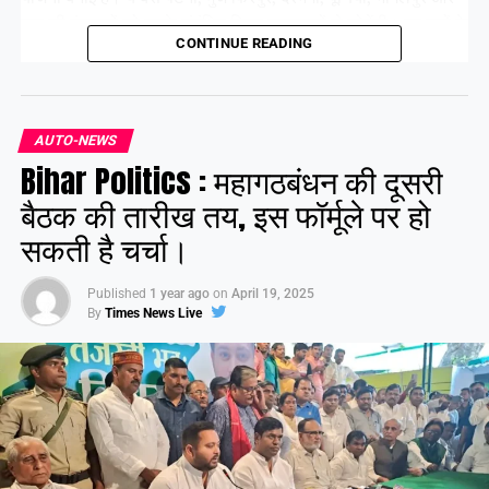
गया की पंचायतों को उनके संबंधित जिला मुख्यालयों से जोड़ेंगी। इन बसों के
CONTINUE READING
सभी रूट पहले ही तय किए जा चुके हैं। फिलहाल ये बसें परमिट प्रक्रिया में
हैं, जिसे जल्द ही पूरा कर लिया जाएगा।
AUTO-NEWS
Share this:
Bihar Politics : महागठबंधन की दूसरी
Facebook
X
बैठक की तारीख तय, इस फॉर्मूले पर हो
सकती है चर्चा।
Like this:
Published
1 year ago
on
April 19, 2025
By
Times News Live